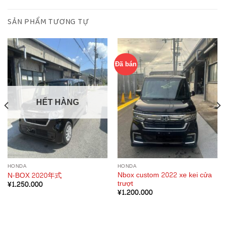
SẢN PHẨM TƯƠNG TỰ
Đã bán
HẾT HÀNG
HONDA
HONDA
Nbox custom 2022 xe kei cửa
N-BOX 2020年式
trượt
¥
1.250.000
¥
1.200.000