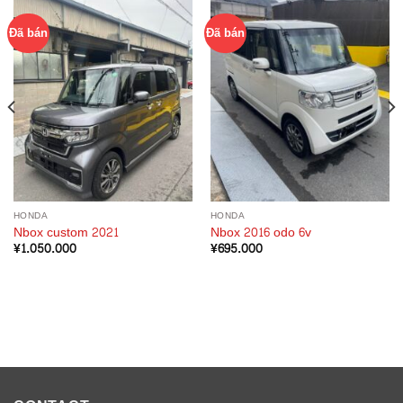
Đã bán
Đã bán
HONDA
HONDA
Nbox custom 2021
Nbox 2016 odo 6v
¥
1.050.000
¥
695.000