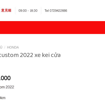
意見箱
09:00 - 18:30
Tel 0729422666
HỦ
/
HONDA
custom 2022 xe kei cửa
.000
tom 2022
0km