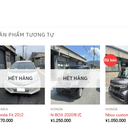
ẢN PHẨM TƯƠNG TỰ
Đã bán
HẾT HÀNG
HẾT HÀNG
ONDA
HONDA
HONDA
nda Fit 2012
N-BOX 2020年式
Nbox custo
270.000
¥
1.250.000
¥
1.050.000