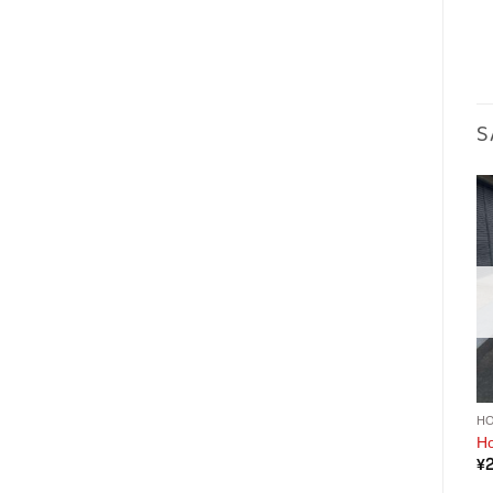
S
H
Ho
¥