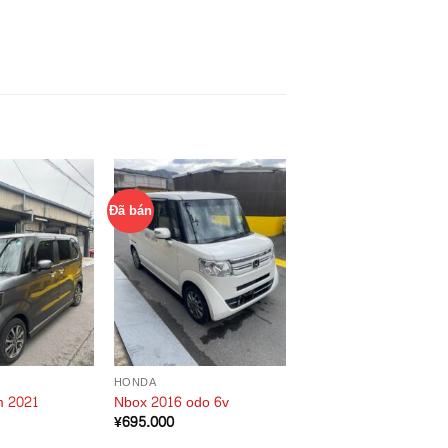
Đã bán
HONDA
m 2021
Nbox 2016 odo 6v
¥
695.000