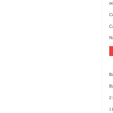
o
Cử
C
N
B
B
2
1 