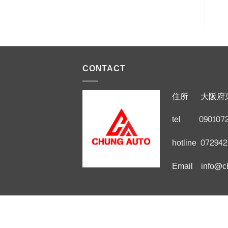
CONTACT
住所 大阪府
tel 0901072
hotline 07294
Email info@ch