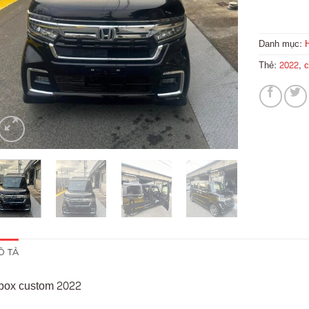
Danh mục:
Thẻ:
2022
,
c
Ô TẢ
box custom 2022