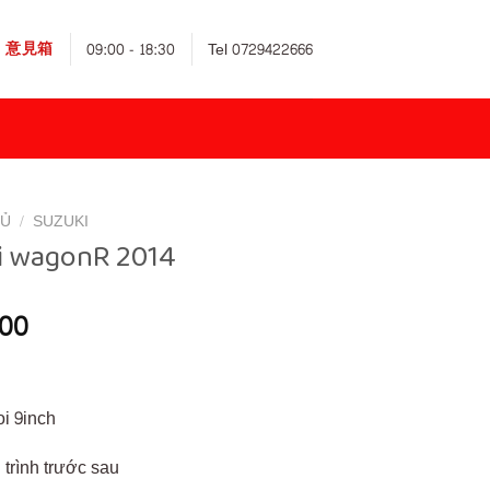
意見箱
09:00 - 18:30
Tel 0729422666
HỦ
/
SUZUKI
i wagonR 2014
000
i 9inch
trình trước sau