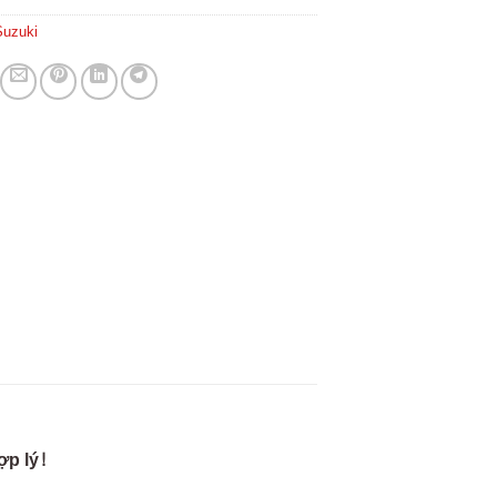
Suzuki
ợp lý!