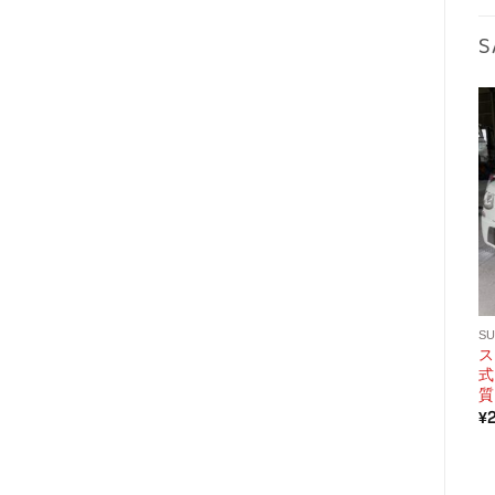
S
SU
ス
式
質
¥