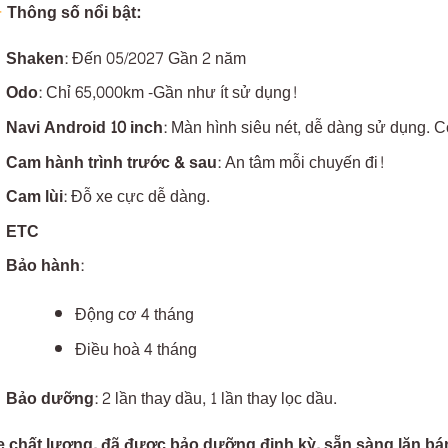
Thông số nổi bật:
Shaken
: Đến 05/2027 Gần 2 năm
Odo
: Chỉ 65,000km -Gần như ít sử dụng!
Navi Android 10 inch
: Màn hình siêu nét, dễ dàng sử dụng. C
Cam hành trình trước & sau
: An tâm mỗi chuyến đi!
Cam lùi
: Đỗ xe cực dễ dàng.
ETC
Bảo hành
:
Động cơ 4 tháng
Điều hoà 4 tháng
Bảo dưỡng
: 2 lần thay dầu, 1 lần thay lọc dầu.
e chất lượng, đã được bảo dưỡng định kỳ, sẵn sàng lăn bá