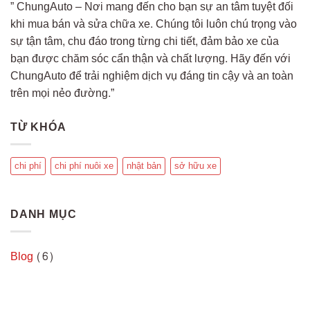
” ChungAuto – Nơi mang đến cho bạn sự an tâm tuyệt đối
khi mua bán và sửa chữa xe. Chúng tôi luôn chú trọng vào
sự tận tâm, chu đáo trong từng chi tiết, đảm bảo xe của
bạn được chăm sóc cẩn thận và chất lượng. Hãy đến với
ChungAuto để trải nghiệm dịch vụ đáng tin cậy và an toàn
trên mọi nẻo đường.”
TỪ KHÓA
chi phí
chi phí nuôi xe
nhật bản
sở hữu xe
DANH MỤC
Blog
(6)