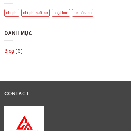
chi phí
chi phí nuôi xe
nhật bản
sở hữu xe
DANH MỤC
Blog
(6)
CONTACT