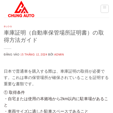
Skip
to
content
BLOG
車庫証明（自動車保管場所証明書）の取
得方法ガイド
ĐĂNG VÀO
15 THÁNG 12, 2024
BỞI
ADMIN
日本で普通車を購入する際は、車庫証明の取得が必要で
す。これは車の保管場所が確保されていることを証明する
重要な書類です。
① 取得条件
・自宅または使用の本拠地から2km以内に駐車場があるこ
と
・車両サイズに適した駐車スペースであること