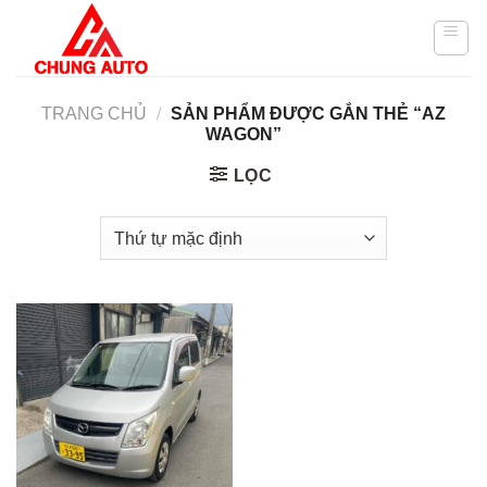
Skip
to
content
TRANG CHỦ
/
SẢN PHẨM ĐƯỢC GẮN THẺ “AZ
WAGON”
LỌC