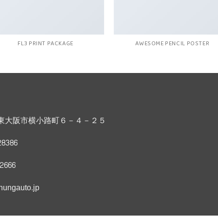
FL3 PRINT PACKAGE
AWESOME PENCIL POSTER
東大阪市横小路町６－４－２５
8386
22666
ungauto.jp