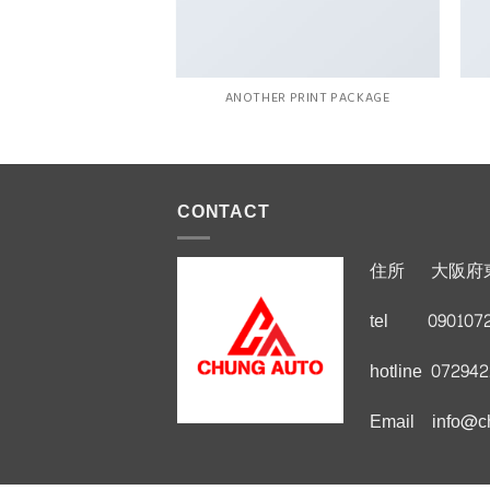
AGAZINE
ANOTHER PRINT PACKAGE
CONTACT
住所 大阪府
tel 0901072
hotline 07294
Email info@ch