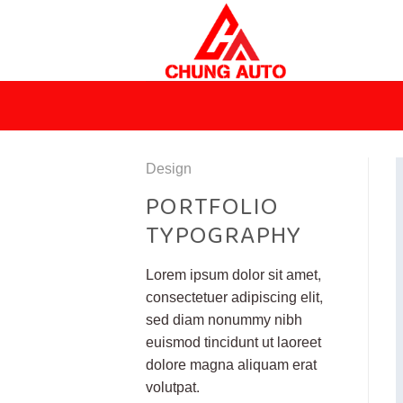
Skip
to
content
Design
PORTFOLIO
TYPOGRAPHY
Lorem ipsum dolor sit amet,
consectetuer adipiscing elit,
sed diam nonummy nibh
euismod tincidunt ut laoreet
dolore magna aliquam erat
volutpat.